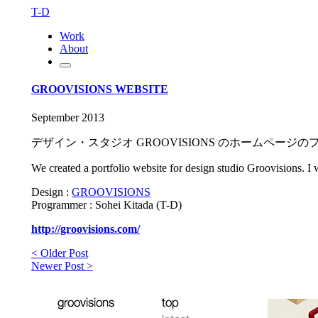
T-D
Work
About
GROOVISIONS WEBSITE
September 2013
デザイン・スタジオ GROOVISIONS のホームペ
We created a portfolio website for design studio Groovisions. I 
Design :
GROOVISIONS
Programmer : Sohei Kitada (T-D)
http://groovisions.com/
< Older Post
Newer Post >